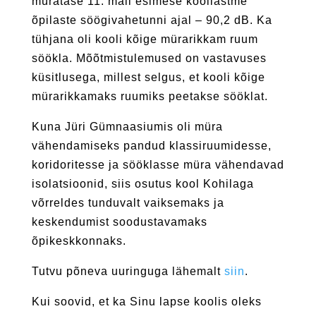
müratase 11. mail esimese kooliastme
õpilaste söögivahetunni ajal – 90,2 dB. Ka
tühjana oli kooli kõige mürarikkam ruum
söökla. Mõõtmistulemused on vastavuses
küsitlusega, millest selgus, et kooli kõige
mürarikkamaks ruumiks peetakse sööklat.
Kuna Jüri Gümnaasiumis oli müra
vähendamiseks pandud klassiruumidesse,
koridoritesse ja sööklasse müra vähendavad
isolatsioonid, siis osutus kool Kohilaga
võrreldes tunduvalt vaiksemaks ja
keskendumist soodustavamaks
õpikeskkonnaks.
Tutvu põneva uuringuga lähemalt
siin
.
Kui soovid, et ka Sinu lapse koolis oleks