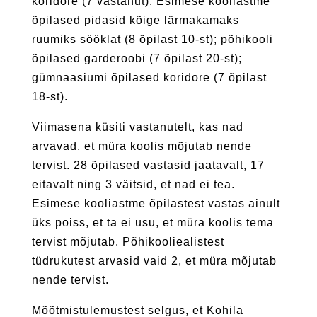
koridore (7 vastanut). Esimese kooliastme
õpilased pidasid kõige lärmakamaks
ruumiks sööklat (8 õpilast 10-st); põhikooli
õpilased garderoobi (7 õpilast 20-st);
gümnaasiumi õpilased koridore (7 õpilast
18-st).
Viimasena küsiti vastanutelt, kas nad
arvavad, et müra koolis mõjutab nende
tervist. 28 õpilased vastasid jaatavalt, 17
eitavalt ning 3 väitsid, et nad ei tea.
Esimese kooliastme õpilastest vastas ainult
üks poiss, et ta ei usu, et müra koolis tema
tervist mõjutab. Põhikooliealistest
tüdrukutest arvasid vaid 2, et müra mõjutab
nende tervist.
Mõõtmistulemustest selgus, et Kohila