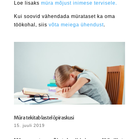
Loe lisaks
müra mõjust inimese tervisele.
Kui soovid vähendada mürataset ka oma
töökohal, siis
võta meiega ühendust
.
Müra tekitab lastel õpiraskusi
15. juuli 2019