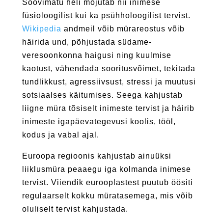
Soovimatu heli mõjutab nii inimese
füsioloogilist kui ka psühholoogilist tervist.
Wikipedia
andmeil võib mürareostus võib
häirida und, põhjustada südame-
veresoonkonna haigusi ning kuulmise
kaotust, vähendada sooritusvõimet, tekitada
tundlikkust, agressiivsust, stressi ja muutusi
sotsiaalses käitumises. Seega kahjustab
liigne müra tõsiselt inimeste tervist ja häirib
inimeste igapäevategevusi koolis, tööl,
kodus ja vabal ajal.
Euroopa regioonis kahjustab ainuüksi
liiklusmüra peaaegu iga kolmanda inimese
tervist. Viiendik eurooplastest puutub öösiti
regulaarselt kokku müratasemega, mis võib
oluliselt tervist kahjustada.