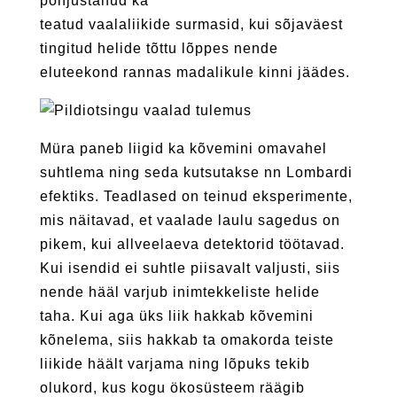
põhjustanud ka
teatud vaalaliikide surmasid, kui sõjaväest
tingitud helide tõttu lõppes nende
eluteekond rannas madalikule kinni jäädes.
Müra paneb liigid ka kõvemini omavahel
suhtlema ning seda kutsutakse nn Lombardi
efektiks. Teadlased on teinud eksperimente,
mis näitavad, et vaalade laulu sagedus on
pikem, kui allveelaeva detektorid töötavad.
Kui isendid ei suhtle piisavalt valjusti, siis
nende hääl varjub inimtekkeliste helide
taha. Kui aga üks liik hakkab kõvemini
kõnelema, siis hakkab ta omakorda teiste
liikide häält varjama ning lõpuks tekib
olukord, kus kogu ökosüsteem räägib