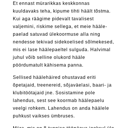
Et ennast mürarikkas keskkonnas
kuuldavaks teha, kipume tihti häält tõstma.
Kui aga räägime pidevalt tavalisest
valjemini, riskime sellega, et meie hääle­
paelad satuvad ülekoormuse alla ning
nendesse tekivad sidekoelised sõlmekesed,
mis ei lase häälepaeltel sulguda. Halvimal
juhul võib selline olukord hääle
pöördumatult kähisema panna.
Sellised häälehäired ohustavad eriti
õpetajaid, treenereid, sõjaväelasi, baari- ja
klubitöötajaid jne. Sosistamine pole
lahendus, sest see koormab häälepaelu
veelgi rohkem. Lahendus on anda häälele
puhkust vaikses ümbruses.