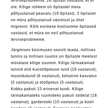
terviseprobleeme, 26 õpilast vastasid, et ei
ole. Kõige rohkem oli õpilastel müra
põhjustanud peavalu (19 õpilast), 3 õpilasel
on müra põhjustanud väsimust ja ühel
migreeni. Kõik esimese kooliastme õpilased
vastasid, et müra on neil põhjustanud
terviseprobleeme.
Järgmises küsimuses sooviti teada, millises
tunnis ja millises ruumis on õpilaste meelest
müratase kõige suurem. Kõige lärmakamad
tunnid olid kunstiõpetuse tund (19 vastanut),
muusikatund (6 vastanut), kehaline kasvatus
(5 vastanut) ja tööõpetus (5 vastanut).
Kokku pakuti 15 erinevat tundi. Kõige
lärmakamateks ruumideks pakuti sööklat (18
vastanut), garderoobi (10 vastanut) ja kooli