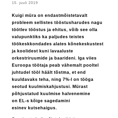
15. juuli 2019
Kuigi müra on endastmõistetavalt
probleem sellistes tööstusharudes nagu
töötlev tööstus ja ehitus, võib see olla
valupunktiks ka paljudes teistes
töökeskkondades alates kõnekeskustest
ja koolidest kuni lavaaluste
orkestriruumide ja baarideni. Iga viies
Euroopa töötaja peab vähemalt pooltel
juhtudel tööl häält tõstma, et end
kuuldavaks teha, ning 7%-l on tööga
seotud kuulmiskahjustusi. Mürast
põhjustatud kuulmise halvenemine
on EL-s kõige sagedamini
esinev kutsehaigus.