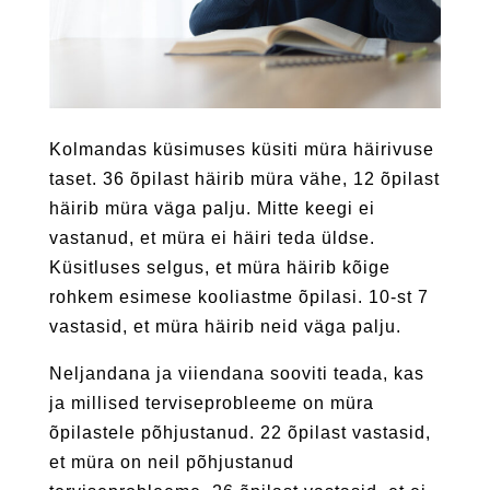
Kolmandas küsimuses küsiti müra häirivuse
taset. 36 õpilast häirib müra vähe, 12 õpilast
häirib müra väga palju. Mitte keegi ei
vastanud, et müra ei häiri teda üldse.
Küsitluses selgus, et müra häirib kõige
rohkem esimese kooliastme õpilasi. 10-st 7
vastasid, et müra häirib neid väga palju.
Neljandana ja viiendana sooviti teada, kas
ja millised terviseprobleeme on müra
õpilastele põhjustanud. 22 õpilast vastasid,
et müra on neil põhjustanud