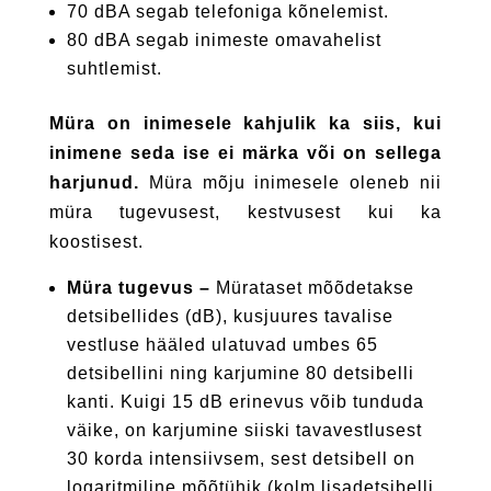
70 dBA segab telefoniga kõnelemist.
80 dBA segab inimeste omavahelist
suhtlemist.
Müra on inimesele kahjulik ka siis, kui
inimene seda ise ei märka või on sellega
harjunud.
Müra mõju inimesele oleneb nii
müra tugevusest, kestvusest kui ka
koostisest.
Müra tugevus –
Mürataset mõõdetakse
detsibellides (dB), kusjuures tavalise
vestluse hääled ulatuvad umbes 65
detsibellini ning karjumine 80 detsibelli
kanti. Kuigi 15 dB erinevus võib tunduda
väike, on karjumine siiski tavavestlusest
30 korda intensiivsem, sest detsibell on
logaritmiline mõõtühik (kolm lisadetsibelli