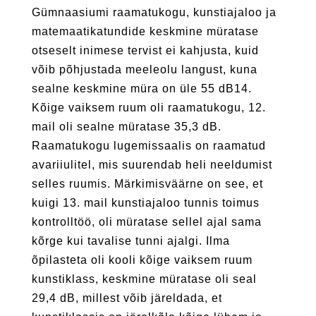
Gümnaasiumi raamatukogu, kunstiajaloo ja
matemaatikatundide keskmine müratase
otseselt inimese tervist ei kahjusta, kuid
võib põhjustada meeleolu langust, kuna
sealne keskmine müra on üle 55 dB14.
Kõige vaiksem ruum oli raamatukogu, 12.
mail oli sealne müratase 35,3 dB.
Raamatukogu lugemissaalis on raamatud
avariiulitel, mis suurendab heli neeldumist
selles ruumis. Märkimisväärne on see, et
kuigi 13. mail kunstiajaloo tunnis toimus
kontrolltöö, oli müratase sellel ajal sama
kõrge kui tavalise tunni ajalgi. Ilma
õpilasteta oli kooli kõige vaiksem ruum
kunstiklass, keskmine müratase oli seal
29,4 dB, millest võib järeldada, et