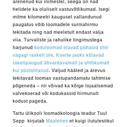
arenenud kui inimestel, seega on nad
helidele ka oluliselt vastuvõtlikumad. Isegi
mitme kilomeetri kaugusel vallandunud
paugatus võib loomadele surmahirmu
tekitada ning nad meeletult endast välja
viia. Turvaliste ja rahulike tingimustega
harjunud
koduloomad elavad pühasid tihti
vägagi raskelt üle
.
Koerte jaoks kõlavad
raketipaugud ähvardavamalt ja ohtlikumalt
kui püstolilasud
. Valjud hääled ja ärevus
tekitavad loomas vastupandamatu tahtmise
põgeneda – nii võivad ka kõige lojaalsemad
valvekoerad või kodukassid hirmunult
kodust pageda.
Tartu ülikooli loomaökoloogia teadur Tuul
Sepp kirjutab
Maalehes
et kuigi ilutulestikul