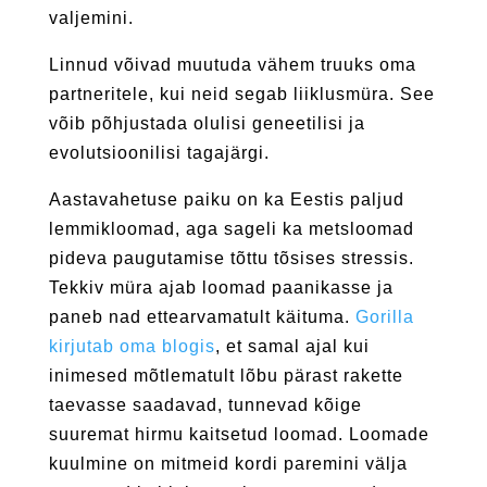
valjemini.
Linnud võivad muutuda vähem truuks oma
partneritele, kui neid segab liiklusmüra. See
võib põhjustada olulisi geneetilisi ja
evolutsioonilisi tagajärgi.
Aastavahetuse paiku on ka Eestis paljud
lemmikloomad, aga sageli ka metsloomad
pideva paugutamise tõttu tõsises stressis.
Tekkiv müra ajab loomad paanikasse ja
paneb nad ettearvamatult käituma.
Gorilla
kirjutab oma blogis
, et samal ajal kui
inimesed mõtlematult lõbu pärast rakette
taevasse saadavad, tunnevad kõige
suuremat hirmu kaitsetud loomad. Loomade
kuulmine on mitmeid kordi paremini välja