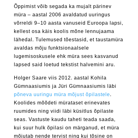
Õppimist võib segada ka mujalt pärinev
müra – aastal 2006 avaldatud uuringus
võrreldi 9–10 aasta vanuseid Euroopa lapsi,
kellest osa käis koolis mõne lennujaama
lähedal. Tulemused tõestasid, et taustamüra
avaldas mõju funktsionaalsele
lugemisoskusele ehk müra sees kasvanud
lapsed said loetud tekstist halvemini aru.
Holger Saare viis 2012. aastal Kohila
Gümnaasiumis ja Jüri Gümnaasiumis läbi
põneva uuringu müra mõjust õpilastele
.
Koolides mõõdeti mürataset erinevates
ruumides ning viidi läbi küsitlus õpilaste
seas. Vastuste kaudu taheti teada saada,
kui suur hulk õpilasi on märganud, et müra
mõjutab nende tervist ning kui tõsine on