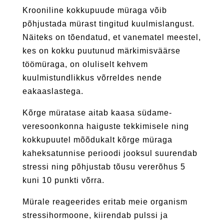
Krooniline kokkupuude müraga võib
põhjustada mürast tingitud kuulmislangust.
Näiteks on tõendatud, et vanematel meestel,
kes on kokku puutunud märkimisväärse
töömüraga, on oluliselt kehvem
kuulmistundlikkus võrreldes nende
eakaaslastega.
Kõrge müratase aitab kaasa südame-
veresoonkonna haiguste tekkimisele ning
kokkupuutel mõõdukalt kõrge müraga
kaheksatunnise perioodi jooksul suurendab
stressi ning põhjustab tõusu vererõhus 5
kuni 10 punkti võrra.
Mürale reageerides eritab meie organism
stressihormoone, kiirendab pulssi ja