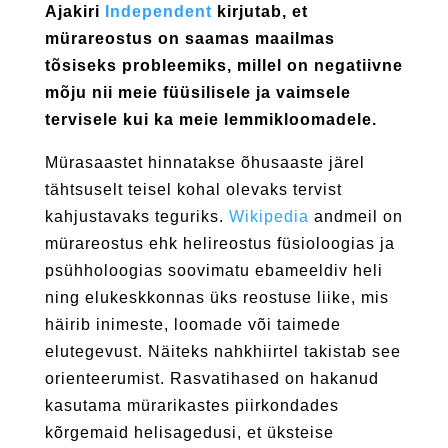
Ajakiri
Independent
kirjutab, et
mürareostus on saamas maailmas
tõsiseks probleemiks, millel on negatiivne
mõju nii meie füüsilisele ja vaimsele
tervisele kui ka meie lemmikloomadele.
Mürasaastet hinnatakse õhusaaste järel
tähtsuselt teisel kohal olevaks tervist
kahjustavaks
teguriks.
Wikipedia
andmeil on
mürareostus ehk helireostus füsioloogias ja
psühholoogias soovimatu ebameeldiv heli
ning elukeskkonnas üks reostuse
liike,
mis
häirib inimeste, loomade või taimede
elutegevust.
Näiteks nahkhiirtel takistab see
orienteerumist. Rasvatihased on hakanud
kasutama mürarikastes piirkondades
kõrgemaid helisagedusi, et üksteise