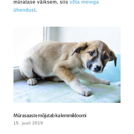
müratase väiksem, siis
võta meiega
ühendust
.
Mürasaaste mõjutab ka lemmikloomi
15. juuli 2019