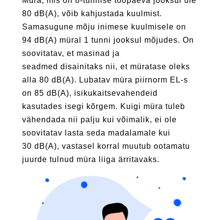
Müra, mis on 8-tunnise tööpäeva jooksul üle
80 dB(A), võib kahjustada kuulmist.
Samasugune mõju inimese kuulmisele on
94 dB(A) müral 1 tunni jooksul mõjudes. On
soovitatav, et masinad ja
seadmed disainitaks nii, et müratase oleks
alla 80 dB(A). Lubatav müra piirnorm EL-s
on 85 dB(A), isikukaitsevahendeid
kasutades isegi kõrgem. Kuigi müra tuleb
vähendada nii palju kui võimalik, ei ole
soovitatav lasta seda madalamale kui
30 dB(A), vastasel korral muutub ootamatu
juurde tulnud müra liiga ärritavaks.