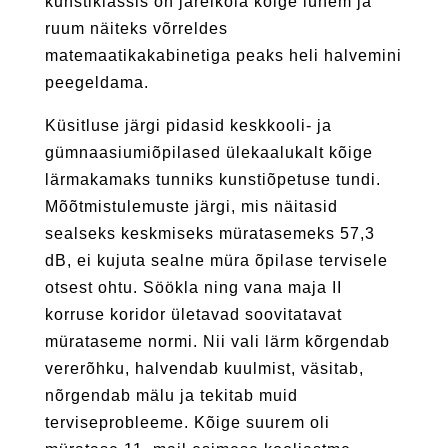
kunstiklassis on järelkõla kõige lühem ja
ruum näiteks võrreldes
matemaatikakabinetiga peaks heli halvemini
peegeldama.
Küsitluse järgi pidasid keskkooli- ja
gümnaasiumiõpilased ülekaalukalt kõige
lärmakamaks tunniks kunstiõpetuse tundi.
Mõõtmistulemuste järgi, mis näitasid
sealseks keskmiseks müratasemeks 57,3
dB, ei kujuta sealne müra õpilase tervisele
otsest ohtu. Söökla ning vana maja II
korruse koridor ületavad soovitatavat
mürataseme normi. Nii vali lärm kõrgendab
vererõhku, halvendab kuulmist, väsitab,
nõrgendab mälu ja tekitab muid
terviseprobleeme. Kõige suurem oli