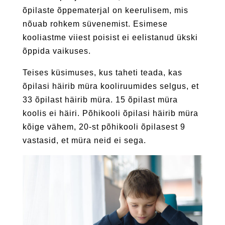
õpilaste õppematerjal on keerulisem, mis
nõuab rohkem süvenemist. Esimese
kooliastme viiest poisist ei eelistanud ükski
õppida vaikuses.
Teises küsimuses, kus taheti teada, kas
õpilasi häirib müra kooliruumides selgus, et
33 õpilast häirib müra. 15 õpilast müra
koolis ei häiri. Põhikooli õpilasi häirib müra
kõige vähem, 20-st põhikooli õpilasest 9
vastasid, et müra neid ei sega.