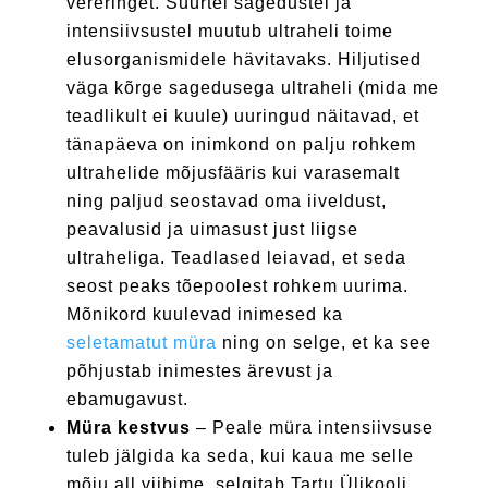
vereringet. Suurtel sagedustel ja
intensiivsustel muutub ultraheli toime
elusorganismidele hävitavaks. Hiljutised
väga kõrge sagedusega ultraheli (mida me
teadlikult ei kuule) uuringud näitavad, et
tänapäeva on inimkond on palju rohkem
ultrahelide mõjusfääris kui varasemalt
ning paljud seostavad oma iiveldust,
peavalusid ja uimasust just liigse
ultraheliga. Teadlased leiavad, et seda
seost peaks tõepoolest rohkem uurima.
Mõnikord kuulevad inimesed ka
seletamatut müra
ning on selge, et ka see
põhjustab inimestes ärevust ja
ebamugavust.
Müra kestvus
– Peale müra intensiivsuse
tuleb jälgida ka seda, kui kaua me selle
mõju all viibime, selgitab Tartu Ülikooli