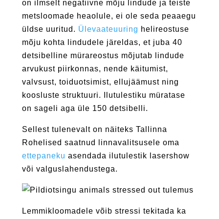
on ilmselt negatiivne mõju lindude ja teiste
metsloomade heaolule, ei ole seda peaaegu
üldse uuritud.
Ülevaateuuring
helireostuse
mõju kohta lindudele järeldas, et juba 40
detsibelline mürareostus mõjutab lindude
arvukust piirkonnas, nende käitumist,
valvsust, toiduotsimist, ellujäämust ning
koosluste struktuuri. Ilutulestiku müratase
on sageli aga üle 150 detsibelli.
Sellest tulenevalt on näiteks Tallinna
Rohelised saatnud linnavalitsusele oma
ettepaneku
asendada ilutulestik lasershow
või valguslahendustega.
Lemmikloomadele võib stressi tekitada ka