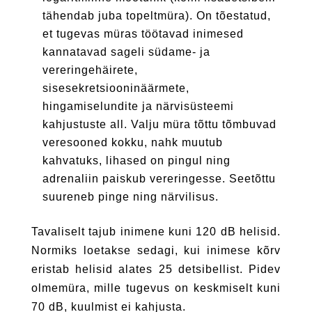
tähendab juba topeltmüra). On tõestatud,
et tugevas müras töötavad inimesed
kannatavad sageli südame- ja
vereringehäirete,
sisesekretsiooninäärmete,
hingamiselundite ja närvisüsteemi
kahjustuste all. Valju müra tõttu tõmbuvad
veresooned kokku, nahk muutub
kahvatuks, lihased on pingul ning
adrenaliin paiskub vereringesse. Seetõttu
suureneb pinge ning närvilisus.
Tavaliselt tajub inimene kuni 120 dB helisid.
Normiks loetakse sedagi, kui inimese kõrv
eristab helisid alates 25 detsibellist. Pidev
olmemüra, mille tugevus on keskmiselt kuni
70 dB, kuulmist ei kahjusta.