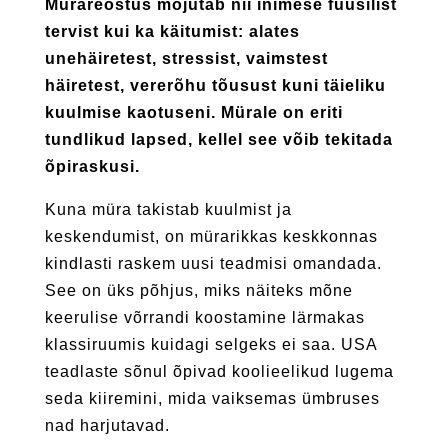
Mürareostus mõjutab nii inimese füüsilist
tervist kui ka käitumist: alates
unehäiretest, stressist, vaimstest
häiretest, vererõhu tõusust kuni täieliku
kuulmise kaotuseni. Mürale on eriti
tundlikud lapsed, kellel see võib tekitada
õpiraskusi.
Kuna müra takistab kuulmist ja
keskendumist, on müra­rikkas keskkonnas
kindlasti raskem uusi teadmisi omandada.
See on üks põhjus, miks näiteks mõne
keerulise võrrandi koostamine lärmakas
klassiruumis kuidagi selgeks ei saa. USA
teadlaste sõnul õpivad koolieelikud lugema
seda kiiremini, mida vaiksemas ümbruses
nad harjutavad.