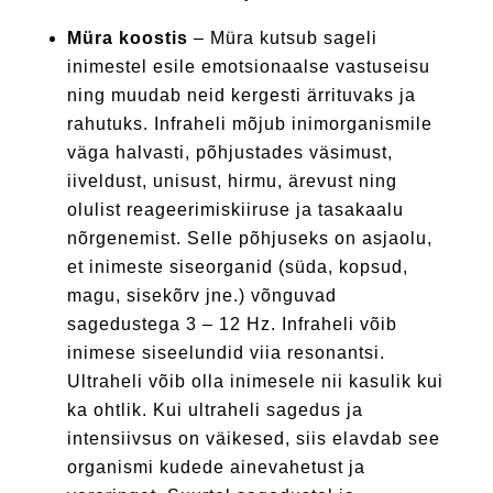
Müra koostis
– Müra kutsub sageli
inimestel esile emotsionaalse vastuseisu
ning muudab neid kergesti ärrituvaks ja
rahutuks. Infraheli mõjub inimorganismile
väga halvasti, põhjustades väsimust,
iiveldust, unisust, hirmu, ärevust ning
olulist reageerimiskiiruse ja tasakaalu
nõrgenemist. Selle põhjuseks on asjaolu,
et inimeste siseorganid (süda, kopsud,
magu, sisekõrv jne.) võnguvad
sagedustega 3 – 12 Hz. Infraheli võib
inimese siseelundid viia resonantsi.
Ultraheli võib olla inimesele nii kasulik kui
ka ohtlik. Kui ultraheli sagedus ja
intensiivsus on väikesed, siis elavdab see
organismi kudede ainevahetust ja