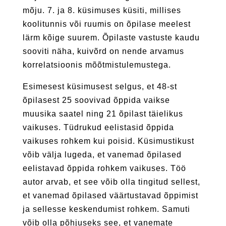
mõju. 7. ja 8. küsimuses küsiti, millises
koolitunnis või ruumis on õpilase meelest
lärm kõige suurem. Õpilaste vastuste kaudu
sooviti näha, kuivõrd on nende arvamus
korrelatsioonis mõõtmistulemustega.
Esimesest küsimusest selgus, et 48-st
õpilasest 25 soovivad õppida vaikse
muusika saatel ning 21 õpilast täielikus
vaikuses. Tüdrukud eelistasid õppida
vaikuses rohkem kui poisid. Küsimustikust
võib välja lugeda, et vanemad õpilased
eelistavad õppida rohkem vaikuses. Töö
autor arvab, et see võib olla tingitud sellest,
et vanemad õpilased väärtustavad õppimist
ja sellesse keskendumist rohkem. Samuti
võib olla põhjuseks see, et vanemate