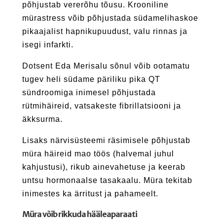
põhjustab vererõhu tõusu. Krooniline
mürastress võib põhjustada südamelihaskoe
pikaajalist hapnikupuudust, valu rinnas ja
isegi infarkti.
Dotsent Eda Merisalu sõnul võib ootamatu
tugev heli südame päriliku pika QT
sündroomiga inimesel põhjustada
rütmihäireid, vatsakeste fibrillatsiooni ja
äkksurma.
Lisaks närvisüsteemi räsimisele põhjustab
müra häireid mao töös (halvemal juhul
kahjustusi), rikub ainevahetuse ja keerab
untsu hormonaalse tasakaalu.
Müra tekitab
inimestes ka ärritust ja pahameelt.
Müra võib rikkuda hääleaparaati