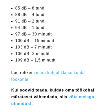
85 dB – 8 tundi
88 dB – 4 tundi
91 dB – 2 tundi
94 dB – 1 tund
97 dB – 30 minutit
100 dB – 15 minutit
103 dB – 7 minutit
106 dB- 3 minutit
109 dB – 1,5 minutit
Loe rohkem
müra kahjulikkuse kohta
töökohal
Kui soovid teada, kuidas oma töökohal
mürataset vähendada, siis
võta meiega
ühendust
.