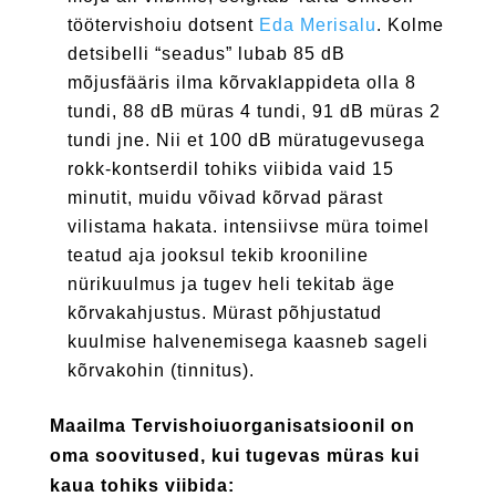
töötervishoiu dotsent
Eda Merisalu
. Kolme
detsibelli “seadus” lubab 85 dB
mõjusfääris ilma kõrvaklappideta olla 8
tundi, 88 dB müras 4 tundi, 91 dB müras 2
tundi jne. Nii et 100 dB müratugevusega
rokk-kontserdil tohiks viibida vaid 15
minutit, muidu võivad kõrvad pärast
vilistama hakata. intensiivse müra toimel
teatud aja jooksul tekib krooniline
nürikuulmus ja tugev heli tekitab äge
kõrvakahjustus. Mürast põhjustatud
kuulmise halvenemisega kaasneb sageli
kõrvakohin (tinnitus).
Maailma Tervishoiuorganisatsioonil on
oma soovitused, kui tugevas müras kui
kaua tohiks viibida: