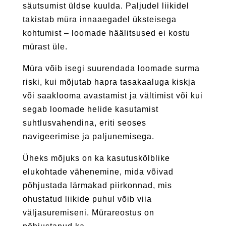
säutsumist üldse kuulda. Paljudel liikidel
takistab müra innaaegadel üksteisega
kohtumist – loomade häälitsused ei kostu
mürast üle.
Müra võib isegi suurendada loomade surma
riski, kui mõjutab hapra tasakaaluga kiskja
või saaklooma avastamist ja vältimist või kui
segab loomade helide kasutamist
suhtlusvahendina, eriti seoses
navigeerimise ja paljunemisega.
Üheks mõjuks on ka kasutuskõlblike
elukohtade vähenemine, mida võivad
põhjustada lärmakad piirkonnad, mis
ohustatud liikide puhul võib viia
väljasuremiseni. Mürareostus on