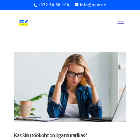
+372 50 58 100
Info@scw.ee
Kas Sinu töökoht on liiga mürarikas?