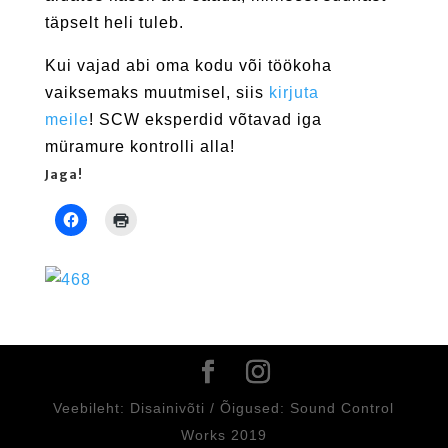
täpselt heli tuleb.
Kui vajad abi oma kodu või töökoha
vaiksemaks muutmisel, siis
kirjuta
meile
!
SCW eksperdid võtavad iga
müramure kontrolli alla!
Jaga!
C
C
l
l
i
i
c
c
k
k
t
t
o
o
s
p
h
r
a
i
r
n
e
t
o
(
n
O
Veebileht: Disainivõti / Õigused: Sound Control
F
p
a
e
Works 2019
c
n