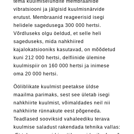
tema kuulmiselundite membraanide
vibratsiooni ja jälgisid kuulmisnärvide
erutust. Membraanid reageerisid isegi
helidele sagedusega 300 000 hertsi.
Võrdluseks olgu öeldud, et selle heli
sageduseks, mida nahkhiired
kajalokatsiooniks kasutavad, on mõõdetud
kuni 212 000 hertsi, delfiinide ülemine
kuulmispiir on 160 000 hertsi ja inimese
oma 20 000 hertsi.
Ööliblikate kuulmist peetakse üldse
maailma parimaks, sest see ületab isegi
nahkhiirte kuulmist, võimaldades neil nii
nahkhiirte rünnakute eest põgeneda.
Teadlased sooviksid vahaleediku terava
kuulmise saladust rakendada tehnika vallas: