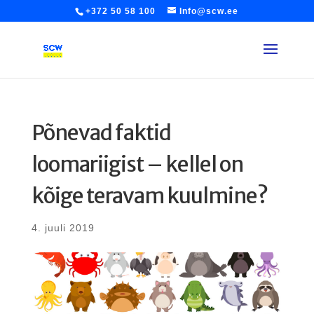
+372 50 58 100
Info@scw.ee
Põnevad faktid
loomariigist – kellel on
kõige teravam kuulmine?
4. juuli 2019