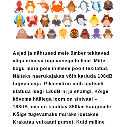
Asjad ja nähtused meie ümber tekitavad
väga erineva tugevusega helisid. Mitte
kogu müra pole inimese poolt tekitatud.
Näiteks naerukajakas võib karjuda 100dB
tugevusega. Piksemürin võib ajutiselt
ulatuda isegi 130dB-ni ja enamgi. Kõige
kõvema häälega loom on sinivaal –
188dB, mis on kuuldav 850km kaugusele.
Kõige tugevamaks müraks loetakse
Krakatau vulkaani purset. Kuid milline