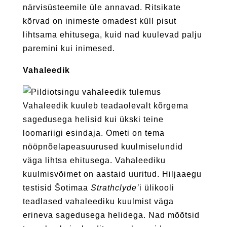
närvisüsteemile üle annavad. Ritsikate
kõrvad on inimeste omadest küll pisut
lihtsama ehitusega, kuid nad kuulevad palju
paremini kui inimesed.
Vahaleedik
Vahaleedik kuuleb teadaolevalt kõrgema
sagedusega helisid kui ükski teine
loomariigi esindaja. Ometi on tema
nööpnõelapeasuurused kuulmiselundid
väga lihtsa ehitusega. Vahaleediku
kuulmisvõimet on aastaid uuritud. Hiljaaegu
testisid Šotimaa
Strathclyde’
i ülikooli
teadlased vahaleediku kuulmist väga
erineva sagedusega helidega. Nad mõõtsid