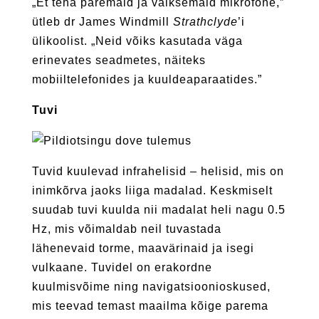
„Et teha paremaid ja väiksemaid mikrofone,”
ütleb dr James Windmill
Strathclyde
’i
ülikoolist. „Neid võiks kasutada väga
erinevates seadmetes, näiteks
mobiiltelefonides ja kuuldeaparaatides.”
Tuvi
Tuvid kuulevad infrahelisid – helisid, mis on
inimkõrva jaoks liiga madalad. Keskmiselt
suudab tuvi kuulda nii madalat heli nagu 0.5
Hz, mis võimaldab neil tuvastada
lähenevaid torme, maavärinaid ja isegi
vulkaane. Tuvidel on erakordne
kuulmisvõime ning navigatsioonioskused,
mis teevad temast maailma kõige parema