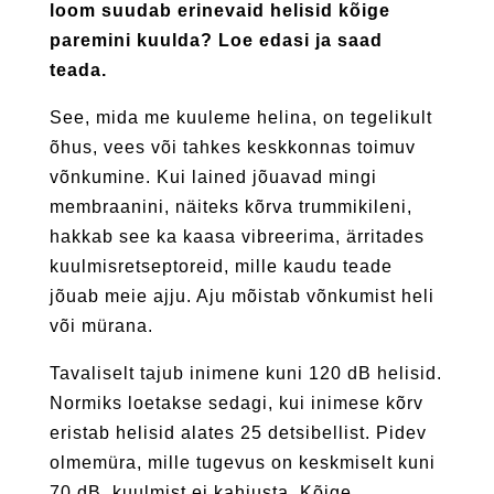
loom suudab erinevaid helisid kõige
paremini kuulda? Loe edasi ja saad
teada.
See, mida me kuuleme helina, on tegelikult
õhus, vees või tahkes keskkonnas toimuv
võnkumine. Kui lained jõuavad mingi
membraanini, näiteks kõrva trummikileni,
hakkab see ka kaasa vibreerima, ärritades
kuulmisretseptoreid, mille kaudu teade
jõuab meie ajju. Aju mõistab võnkumist heli
või mürana.
Tavaliselt tajub inimene kuni 120 dB helisid.
Normiks loetakse sedagi, kui inimese kõrv
eristab helisid alates 25 detsibellist. Pidev
olmemüra, mille tugevus on keskmiselt kuni
70 dB, kuulmist ei kahjusta. Kõige