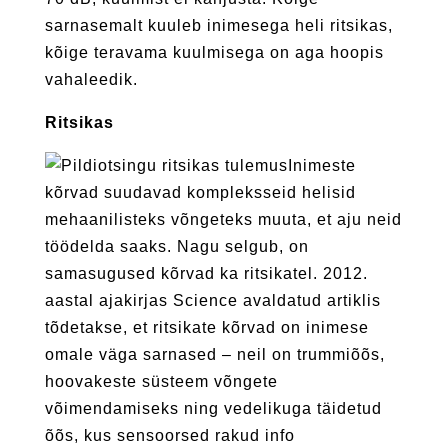
sarnasemalt kuuleb inimesega heli ritsikas,
kõige teravama kuulmisega on aga hoopis
vahaleedik.
Ritsikas
Inimeste
kõrvad suudavad kompleksseid helisid
mehaanilisteks võngeteks muuta, et aju neid
töödelda saaks. Nagu selgub, on
samasugused kõrvad ka ritsikatel. 2012.
aastal ajakirjas Science avaldatud artiklis
tõdetakse, et ritsikate kõrvad on inimese
omale väga sarnased – neil on trummiõõs,
hoovakeste süsteem võngete
võimendamiseks ning vedelikuga täidetud
õõs, kus sensoorsed rakud info