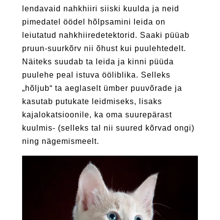
lendavaid nahkhiiri siiski kuulda ja neid
pimedatel öödel hõlpsamini leida on
leiutatud nahkhiiredetektorid. Saaki püüab
pruun-suurkõrv nii õhust kui puulehtedelt.
Näiteks suudab ta leida ja kinni püüda
puulehe peal istuva ööliblika. Selleks
„hõljub“ ta aeglaselt ümber puuvõrade ja
kasutab putukate leidmiseks, lisaks
kajalokatsioonile, ka oma suurepärast
kuulmis- (selleks tal nii suured kõrvad ongi)
ning nägemismeelt.