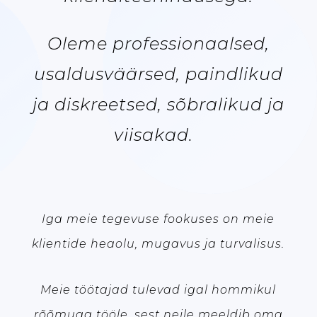
Oleme professionaalsed,
usaldusväärsed, paindlikud
ja diskreetsed, sõbralikud ja
viisakad.
Iga meie tegevuse fookuses on meie
klientide heaolu, mugavus ja turvalisus.
Meie töötajad tulevad igal hommikul
rõõmuga tööle, sest neile meeldib oma