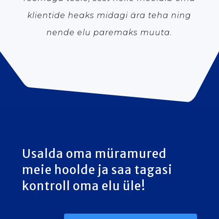
klientide heaks midagi ära teha ning
nende elu paremaks muuta.
Usalda oma müramured
meie hoolde ja saa tagasi
kontroll oma elu üle!