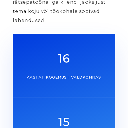
rätsepatööna iga kliendi jaoks just
tema koju või töökohale sobivad
lahendused.
16
AASTAT KOGEMUST VALDKONNAS
15