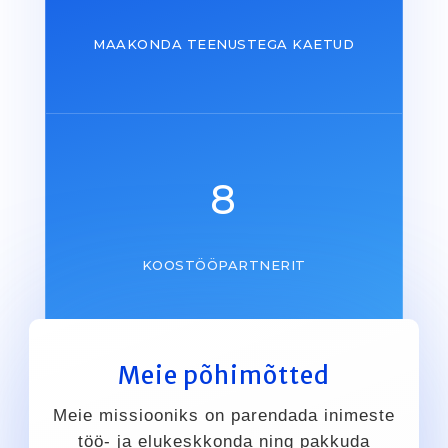
MAAKONDA TEENUSTEGA KAETUD
8
KOOSTÖÖPARTNERIT
Meie põhimõtted
Meie missiooniks on parendada inimeste
töö- ja elukeskkonda ning pakkuda